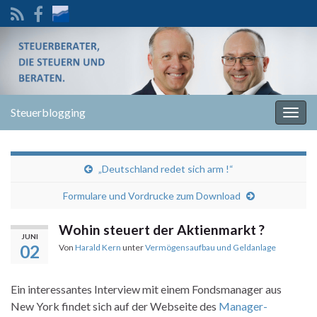
Steuerblogging
Navi
umsc
„Deutschland redet sich arm !“
Formulare und Vordrucke zum Download
Wohin steuert der Aktienmarkt ?
JUNI
02
Von
Harald Kern
unter
Vermögensaufbau und Geldanlage
Ein interessantes Interview mit einem Fondsmanager aus
New York findet sich auf der Webseite des
Manager-