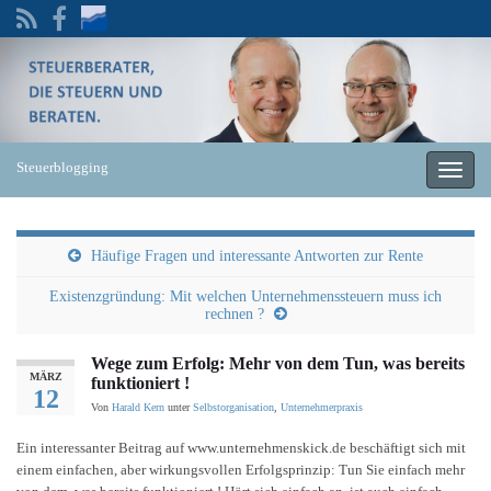
Steuerblogging
Naviga
umscha
Häufige Fragen und interessante Antworten zur Rente
Existenzgründung: Mit welchen Unternehmenssteuern muss ich
rechnen ?
Wege zum Erfolg: Mehr von dem Tun, was bereits
MÄRZ
funktioniert !
12
Von
Harald Kern
unter
Selbstorganisation
,
Unternehmerpraxis
Ein interessanter Beitrag auf www.unternehmenskick.de beschäftigt sich mit
einem einfachen, aber wirkungsvollen Erfolgsprinzip: Tun Sie einfach mehr