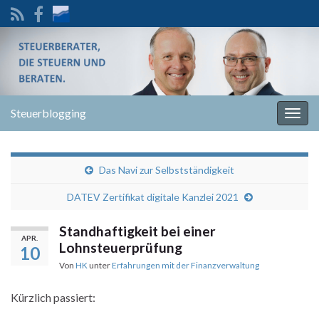
Steuerblogging
Navi
umsc
Das Navi zur Selbstständigkeit
DATEV Zertifikat digitale Kanzlei 2021
Standhaftigkeit bei einer
APR.
Lohnsteuerprüfung
10
Von
HK
unter
Erfahrungen mit der Finanzverwaltung
Kürzlich passiert: