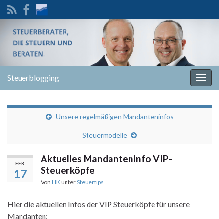
Steuerblogging
Navi
umsc
Unsere regelmäßigen Mandanteninfos
Steuermodelle
Aktuelles Mandanteninfo VIP-
FEB.
Steuerköpfe
17
Von
HK
unter
Steuertips
Hier die aktuellen Infos der VIP Steuerköpfe für unsere
Mandanten: