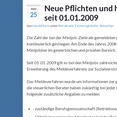
Neue Pflichten und 
MAI
25
seit 01.01.2009
Von
Harald Kern
unter
Bürokratie
,
Existenzgründer
,
Steuertips
Die Zahl der bei der Minijob-Zentrale gemeldeten g
kontinuierlich gestiegen. Am Ende des Jahres 2008
Minijobber im gewerblichen und privaten Bereich.
Seit 01 .01 .2009 gilt es bei den Minijobs zahlrei
Erweiterung des Meldeverfahrens zur Sozialversich
Das Meldeverfahren wurde um Informationen zur ge
die steuerlichen Berater haben zukünftig bei je
folgende zusätzliche Angaben zu melden:
· zuständige Berufsgenossenschaft (Betriebsn
· Mitgliedsnummer des Mandanten bei der Ber