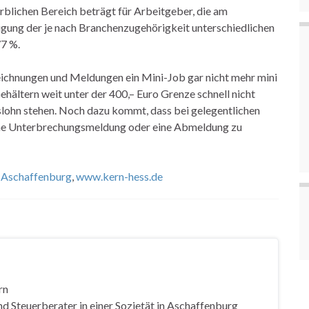
lichen Bereich beträgt für Arbeitgeber, die am
igung der je nach Branchenzugehörigkeit unterschiedlichen
77 %.
eichnungen und Meldungen ein Mini-Job gar nicht mehr mini
hältern weit unter der 400,– Euro Grenze schnell nicht
slohn stehen. Noch dazu kommt, dass bei gelegentlichen
ine Unterbrechungsmeldung oder eine Abmeldung zu
, Aschaffenburg
,
www.kern-hess.de
rn
d Steuerberater in einer Sozietät in Aschaffenburg