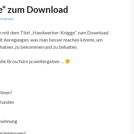
e“ zum Download
erpraxis
re mit dem Titel „Handwerker-Knigge“ zum Download.
 mit Anregungen, was man besser machen könnte, um
 haben, zu bekommen und zu behalten.
 die Broschüre ja weitergeben …
chnen?
 Kunden
ewinnung
erlegenswert.