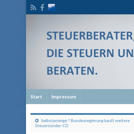
Start
Impressum
Selbstanzeige ? Bundesregierung kauft weitere
Steuersünder-CD