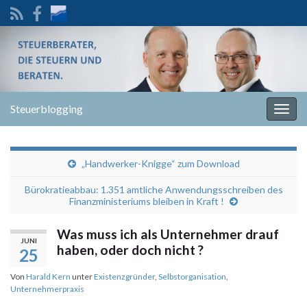
Steuerblogging
Navi
umsc
„Handwerker-Knigge“ zum Download
Bürokratieabbau: 1.351 amtliche Anwendungsschreiben des
Finanzministeriums bleiben in Kraft !
Was muss ich als Unternehmer drauf
JUNI
haben, oder doch nicht ?
25
Von
Harald Kern
unter
Existenzgründer
,
Selbstorganisation
,
Unternehmerpraxis