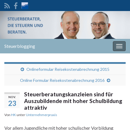
Steuerblogging
Navi
umsc
Onlineformular Reisekostenabrechnung 2015
Online Formular Reisekostenabrechnung 2016
Steuerberatungskanzleien sind für
NOV.
Auszubildende mit hoher Schulbildung
23
attraktiv
Von
HK
unter
Unternehmerpraxis
Vor allem Jugendliche mit hoher schulischer Vorbildung