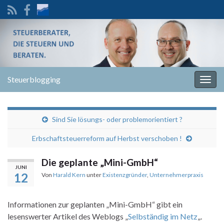
Steuerblogging
Navi
umsc
Sind Sie lösungs- oder problemorientiert ?
Erbschaftsteuerreform auf Herbst verschoben !
Die geplante „Mini-GmbH“
JUNI
12
Von
Harald Kern
unter
Existenzgründer
,
Unternehmerpraxis
Informationen zur geplanten „Mini-GmbH“ gibt ein
lesenswerter Artikel des Weblogs „
Selbständig im Netz
„.